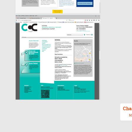
Cha
MA