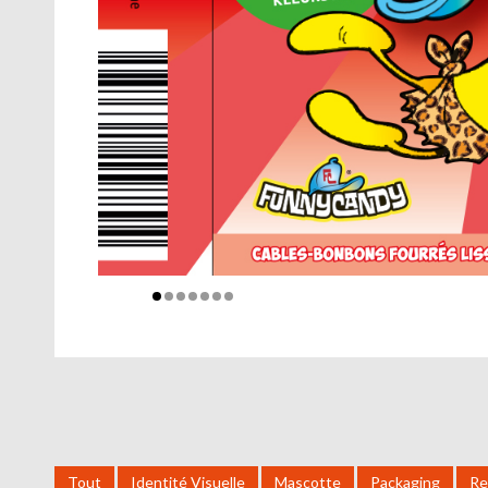
Tout
Identité Visuelle
Mascotte
Packaging
Re