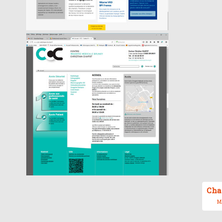
Cha
MA