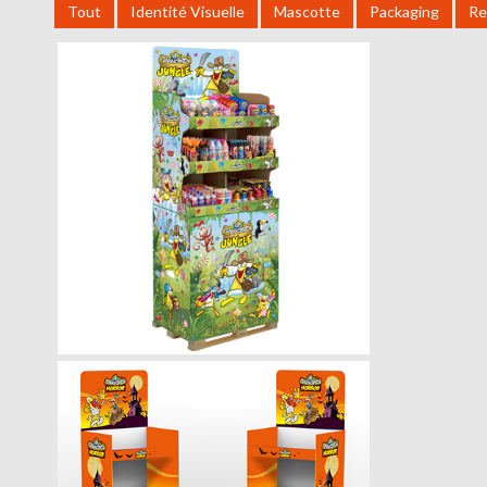
Tout
Identité Visuelle
Mascotte
Packaging
Re