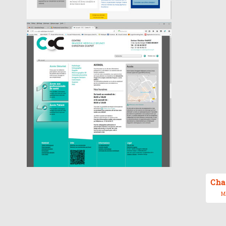
Cha
MA