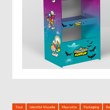
Tout
Identité Visuelle
Mascotte
Packaging
Re