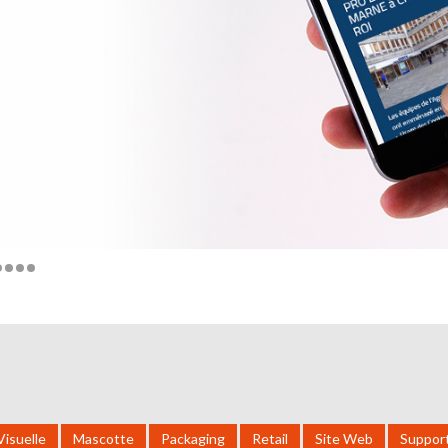
Visuelle
Mascotte
Packaging
Retail
Site Web
Suppor