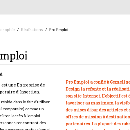
losophie
Réalisations
Pro Emploi
Emploi
i
Pro Emploi a confié à Gemelin
est une Entreprise de
Design la refonte et la réalisat
oraire d’Insertion.
son site Internet. L'objectif est 
réside dans le fait d’utiliser
favoriser au maximum la visib
vail temporaire) comme un
des mises à jour des articles et 
ciliter l’accès à l’emploi
offres de mission à destination
ersonnes rencontrant des
partenaires. La plupart des rub
r leur parcours professionnel.