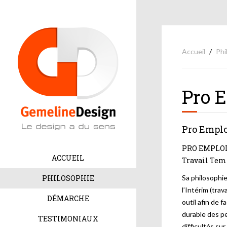
Accueil
Phi
Pro 
Pro Emplo
PRO EMPLOI 
ACCUEIL
Travail Temp
PHILOSOPHIE
Sa philosophie 
l’Intérim (tra
DÉMARCHE
outil afin de fa
durable des p
TESTIMONIAUX
difficultés su