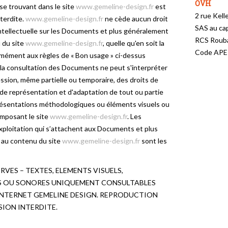
OVH
se trouvant dans le site
www.gemeline-design.fr
est
2 rue Kel
terdite.
www.gemeline-design.fr
ne cède aucun droit
SAS au cap
ntellectuelle sur les Documents et plus généralement
RCS Rouba
 du site
www.gemeline-design.fr
, quelle qu'en soit la
Code APE 
mément aux règles de « Bon usage » ci-dessus
la consultation des Documents ne peut s'interpréter
sion, même partielle ou temporaire, des droits de
de représentation et d'adaptation de tout ou partie
résentations méthodologiques ou éléments visuels ou
mposant le site
www.gemeline-design.fr
. Les
xploitation qui s’attachent aux Documents et plus
au contenu du site
www.gemeline-design.fr
sont les
RVES – TEXTES, ELEMENTS VISUELS,
 OU SONORES UNIQUEMENT CONSULTABLES
 INTERNET GEMELINE DESIGN. REPRODUCTION
SION INTERDITE.