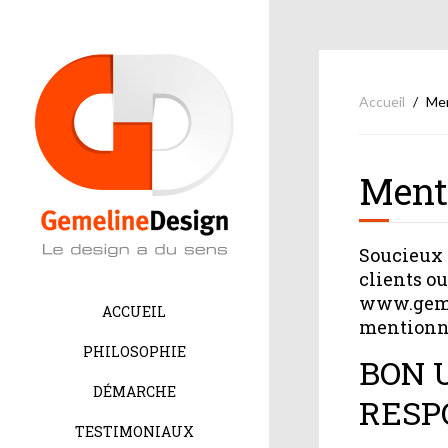
Accueil
Men
Menti
Soucieux d
clients ou
www.gemel
ACCUEIL
mentionn
PHILOSOPHIE
BON 
DÉMARCHE
RESP
TESTIMONIAUX