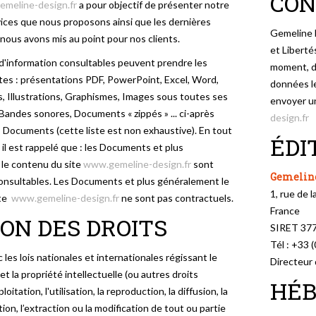
CON
meline-design.fr
a pour objectif de présenter notre
rvices que nous proposons ainsi que les dernières
Gemeline 
nous avons mis au point pour nos clients.
et Liberté
d'information consultables peuvent prendre les
moment, d'
tes : présentations PDF, PowerPoint, Excel, Word,
données le
, Illustrations, Graphismes, Images sous toutes ses
envoyer un
 Bandes sonores, Documents « zippés » ... ci-après
design.fr
Documents (cette liste est non exhaustive). En tout
ÉDI
 il est rappelé que : les Documents et plus
le contenu du site
www.gemeline-design.fr
sont
Gemelin
nsultables. Les Documents et plus généralement le
1, rue de
ite
www.gemeline-design.fr
ne sont pas contractuels.
France
ION DES DROITS
SIRET 377
Tél : +33 
 les lois nationales et internationales régissant le
Directeur
et la propriété intellectuelle (ou autres droits
HÉ
xploitation, l'utilisation, la reproduction, la diffusion, la
ion, l’extraction ou la modification de tout ou partie