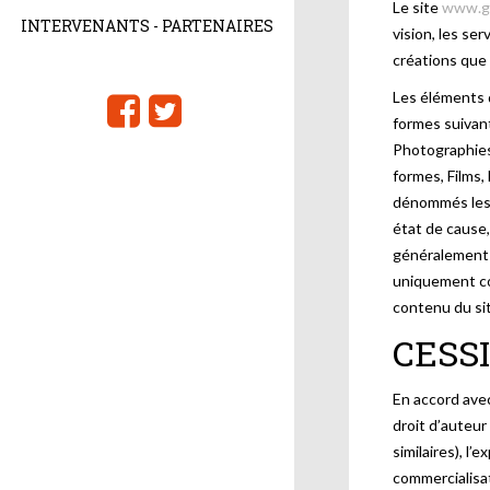
Le site
www.ge
INTERVENANTS - PARTENAIRES
vision, les se
créations que 
Les éléments 
formes suivan
Photographies
formes, Films,
dénommés les 
état de cause,
généralement 
uniquement co
contenu du s
CESS
En accord avec
droit d’auteur 
similaires), l’e
commercialisat