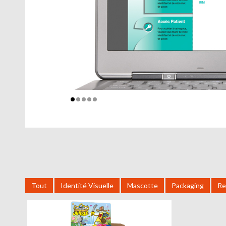
Tout
Identité Visuelle
Mascotte
Packaging
Re