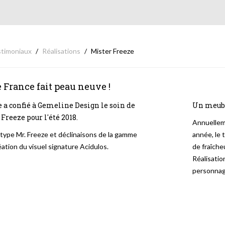
timoniaux
Réalisations
Mister Freeze
 France fait peau neuve !
 a confié à Gemeline Design le soin de
Un meuble
Freeze pour l'été 2018.
Annuelleme
otype Mr. Freeze et déclinaisons de la gamme
année, le 
ation du visuel signature Acidulos.
de fraîche
Réalisatio
personnag