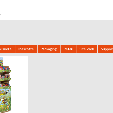
Visuelle
Mascotte
Packaging
Retail
Site Web
Suppor