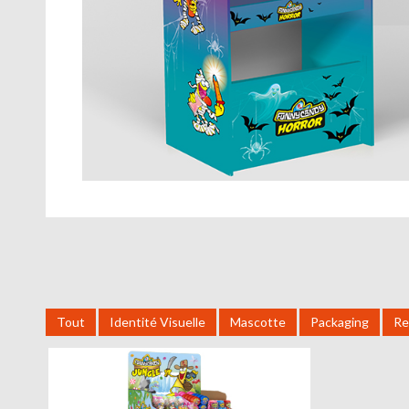
Tout
Identité Visuelle
Mascotte
Packaging
Re