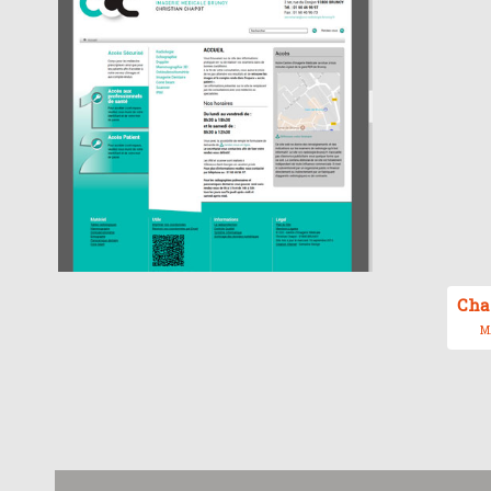
Cha
MA