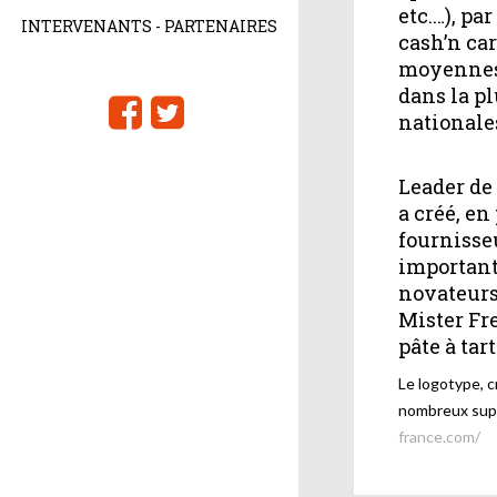
etc.…), pa
INTERVENANTS - PARTENAIRES
cash’n car
moyennes 
dans la p
nationale
Leader de
a créé, en
fournisse
important
novateurs,
Mister Fre
pâte à tar
Le logotype, 
nombreux supp
france.com/