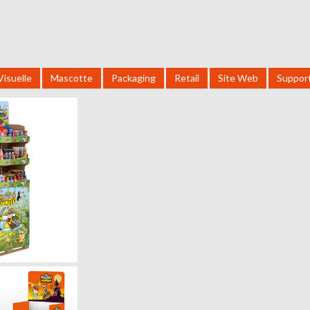
Visuelle
Mascotte
Packaging
Retail
Site Web
Suppor