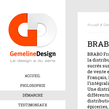
Accueil
Dé
BRAB
BRABO Fra
la distrib
sucrés sur
de vente 
ACCUEIL
Français,
l’intégral
PHILOSOPHIE
Une distr
différents
DÉMARCHE
distributi
TESTIMONIAUX
épiceries,