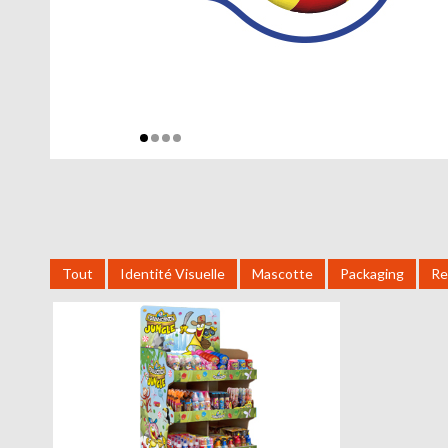
Tout
Identité Visuelle
Mascotte
Packaging
Re