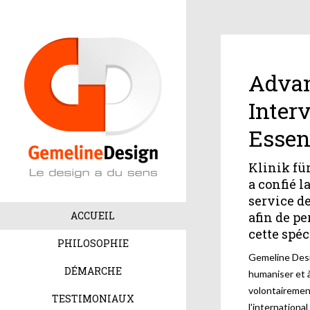
Advan
Inter
Esse
Klinik fü
a confié l
service d
ACCUEIL
afin de pe
cette spéc
PHILOSOPHIE
Gemeline Desi
DÉMARCHE
humaniser et à
volontairement
TESTIMONIAUX
l'internation