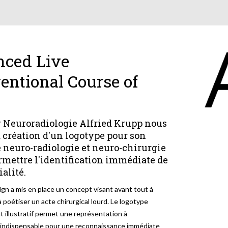
ced Live
ventional Course of
n
r Neuroradiologie Alfried Krupp nous
a création d'un logotype pour son
e neuro-radiologie et neuro-chirurgie
rmettre l'identification immédiate de
ialité.
gn a mis en place un concept visant avant tout à
 poétiser un acte chirurgical lourd. Le logotype
 illustratif permet une représentation à
al indispensable pour une reconnaissance immédiate