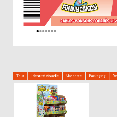
Tout
Identité Visuelle
Mascotte
Packaging
Re